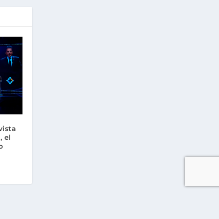
vista
, el
o