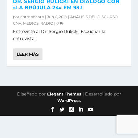
DR. SERGIO RULICKI EN DIÁLOGO CON
«LA BRÚJULA 24» FM 93.1
por
antropocorp
|
Jun 6, 2018
|
ANÁLISIS DEL DISCURSO
,
CNV
,
MEDIOS
,
RADIO
|
0
Entrevista al Dr. Sergio Rulicki. Escuchar la
entrevista:
LEER MÁS
Diseñado por
| Desarrollado por
Elegant Themes
WordPress