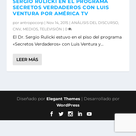
SERGIO RULICKI EN EL PROGRAMA
SECRETOS VERDADEROS CON LUIS
VENTURA POR AMÉRICA TV
por
antropocorp
|
Nov 14, 2015
|
ANÁLISIS DEL DISCURSO
,
CNV
,
MEDIOS
,
TELEVISIÓN
|
0
El Dr. Sergio Rulicki estuvo en el piso del programa
«Secretos Verdaderos» con Luis Ventura y...
LEER MÁS
Diseñado por
| Desarrollado por
Elegant Themes
WordPress