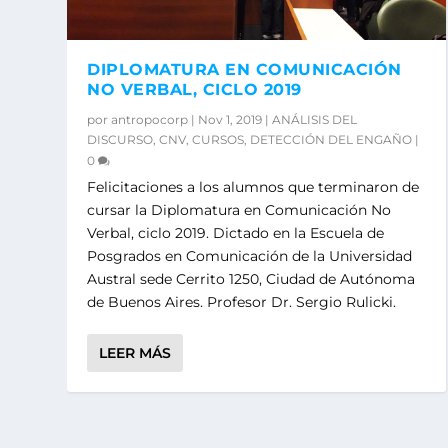
DIPLOMATURA EN COMUNICACIÓN
NO VERBAL, CICLO 2019
por
antropocorp
|
Nov 1, 2019
|
ANÁLISIS DEL
DISCURSO
,
CNV
,
CURSOS
,
DETECCIÓN DEL ENGAÑO
|
0
Felicitaciones a los alumnos que terminaron de
cursar la Diplomatura en Comunicación No
Verbal, ciclo 2019. Dictado en la Escuela de
Posgrados en Comunicación de la Universidad
Austral sede Cerrito 1250, Ciudad de Autónoma
de Buenos Aires. Profesor Dr. Sergio Rulicki.
LEER MÁS