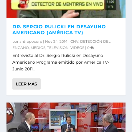
DR. SERGIO RULICKI EN DESAYUNO
AMERICANO (AMÉRICA TV)
por
antropocorp
|
Nov 24, 2014
|
CNV
,
DETECCIÓN DEL
ENGAÑO
,
MEDIOS
,
TELEVISIÓN
,
VIDEOS
|
0
Entrevista al Dr. Sergio Rulicki en Desayuno
Americano Programa emitido por América TV-
Junio 2011...
LEER MÁS