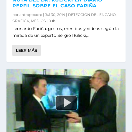
PERFIL SOBRE EL CASO FARIÑA
por
antropocorp
|
Jul 30, 2014
|
DETECCIÓN DEL ENGAÑO
,
GRÁFICA
,
MEDIOS
|
0
Leonardo Fariña: gestos, mentiras y videos según la
mirada de un experto Sergio Rulicki,...
LEER MÁS