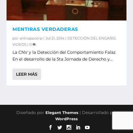
MENTIRAS VERDADERAS
por
antropocorp
|
Jul 21, 2014
|
DETECCIÓN DEL ENGAÑO
,
VIDEOS
|
0
La CNV y la Detección del Comportamiento Falaz
En el desarrollo de la 5ta Jornada de Derecho y...
LEER MÁS
Diseñado por
| Desarrollado por
Elegant Themes
WordPress