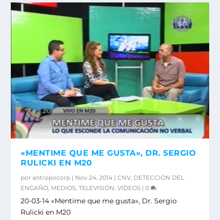
«MENTIME QUE ME GUSTA», DR. SERGIO
RULICKI EN M20
por
antropocorp
|
Nov 24, 2014
|
CNV
,
DETECCIÓN DEL
ENGAÑO
,
MEDIOS
,
TELEVISIÓN
,
VIDEOS
|
0
20-03-14 «Mentime que me gusta», Dr. Sergio
Rulicki en M20