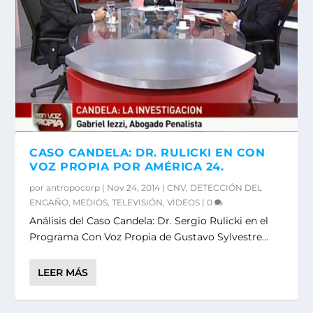
CASO CANDELA: DR. RULICKI EN CON
VOZ PROPIA POR AMÉRICA 24.
por
antropocorp
|
Nov 24, 2014
|
CNV
,
DETECCIÓN DEL
ENGAÑO
,
MEDIOS
,
TELEVISIÓN
,
VIDEOS
|
0
Análisis del Caso Candela: Dr. Sergio Rulicki en el
Programa Con Voz Propia de Gustavo Sylvestre...
LEER MÁS