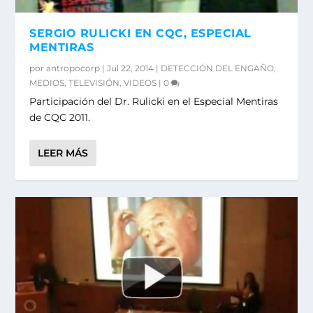
SERGIO RULICKI EN CQC, ESPECIAL
MENTIRAS
por
antropocorp
|
Jul 22, 2014
|
DETECCIÓN DEL ENGAÑO
,
MEDIOS
,
TELEVISIÓN
,
VIDEOS
|
0
Participación del Dr. Rulicki en el Especial Mentiras
de CQC 2011.
LEER MÁS